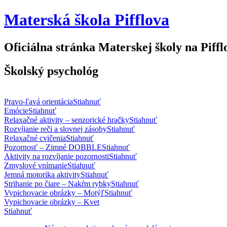
Materská škola Pifflova
Oficiálna stránka Materskej školy na Pifflo
Školský psychológ
Pravo-ľavá orientácia
Stiahnuť
Emócie
Stiahnuť
Relaxačné aktivity – senzorické hračky
Stiahnuť
Rozvíjanie reči a slovnej zásoby
Stiahnuť
Relaxačné cvičenia
Stiahnuť
Pozornosť – Zimné DOBBLE
Stiahnuť
Aktivity na rozvíjanie pozornosti
Stiahnuť
Zmyslové vnímanie
Stiahnuť
Jemná motorika aktivity
Stiahnuť
Strihanie po čiare – Nakŕm rybky
Stiahnuť
Vypichovacie obrázky – Motýľ
Stiahnuť
Vypichovacie obrázky – Kvet
Stiahnuť