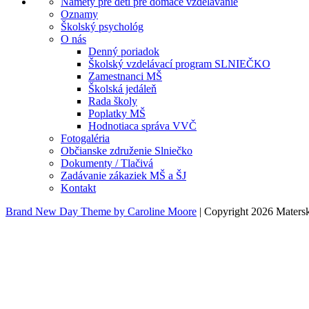
Námety pre deti pre domáce vzdelávanie
Oznamy
Školský psychológ
O nás
Denný poriadok
Školský vzdelávací program SLNIEČKO
Zamestnanci MŠ
Školská jedáleň
Rada školy
Poplatky MŠ
Hodnotiaca správa VVČ
Fotogaléria
Občianske združenie Slniečko
Dokumenty / Tlačivá
Zadávanie zákaziek MŠ a ŠJ
Kontakt
Brand New Day Theme by Caroline Moore
| Copyright 2026 Matersk